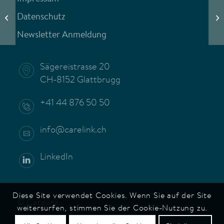
De
Datenschutz
Tausend Mann und ein Befehl
«C
Newsletter Anmeldung
Sägereistrasse 20
CH-8152 Glattbrugg
+41 44 876 50 50
info@carelink.ch
LinkedIn
Diese Site verwendet Cookies. Wenn Sie auf der Site
© Carelink
weitersurfen, stimmen Sie der Cookie-Nutzung zu.