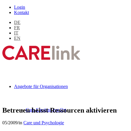
Login
Kontakt
DE
FR
IT
EN
Angebote für Organisationen
Betreuen heisst Ressourcen aktivieren
Care-Einsätze vor Ort
05/2009
/
in
Care und Psychologie