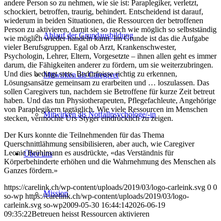
andere Person so zu nehmen, wie sie ist: Paraplegiker, verletzt,
schockiert, betroffen, traurig, behindert. Entscheidend ist darauf,
wiederum in beiden Situationen, die Ressourcen der betroffenen
Person zu aktivieren, damit sie so rasch wie möglich so selbstständig
Ablauf der Grundausbildung
wie möglich wieder handeln kann. Im Grunde ist das die Aufgabe
vieler Berufsgruppen. Egal ob Arzt, Krankenschwester,
Psychologin, Lehrer, Eltern, Vorgesetzte – ihnen allen geht es immer
darum, die Fähigkeiten anderer zu fördern, um sie weiterzubringen.
Und dies bedingt stets, Bedürfnisse richtig zu erkennen,
Mitwirken als Caregiver
Lösungsansätze gemeinsam zu erarbeiten und … loszulassen. Das
sollen Caregivers tun, nachdem sie Betroffene für kurze Zeit betreut
haben. Und das tun Physiotherapeuten, Pflegefachleute, Angehörige
von Paraplegikern tagtäglich. Wie viele Ressourcen im Menschen
Mitwirken als Not­fallpsychologe/-in
stecken, vermochte Urs Styger eindrücklich zu zeigen.
Der Kurs konnte die Teilnehmenden für das Thema
Querschnittlähmung sensibilisieren, aber auch, wie Caregiver
Leonie Brühlmann es ausdrückte, «das Verständnis für
Über uns
Körperbehinderte erhöhen und die Wahrnehmung des Menschen als
Ganzes fördern.»
https://carelink.ch/wp-content/uploads/2019/03/logo-carleink.svg
0
0
Mission
so-wp
https://carelink.ch/wp-content/uploads/2019/03/logo-
carleink.svg
so-wp
2009-05-30 16:44:14
2026-06-19
09:35:22
Betreuen heisst Ressourcen aktivieren