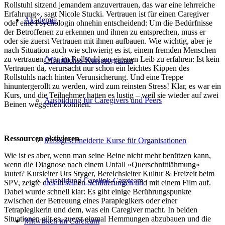
Rollstuhl sitzend jemandem anzuvertrauen, das war eine lehrreiche
Erfahrung», sagt Nicole Stucki. Vertrauen ist für einen Caregiver
Akademie
oder eine Psychologin ohnehin entscheidend: Um die Bedürfnisse
der Betroffenen zu erkennen und ihnen zu entsprechen, muss er
oder sie zuerst Vertrauen mit ihnen aufbauen. Wie wichtig, aber je
nach Situation auch wie schwierig es ist, einem fremden Menschen
zu vertrauen, war im Rollstuhl am eigenen Leib zu erfahren: Ist kein
Öffentliches Kursprogramm
Vertrauen da, verursacht nur schon ein leichtes Kippen des
Rollstuhls nach hinten Verunsicherung. Und eine Treppe
hinuntergerollt zu werden, wird zum reinsten Stress! Klar, es war ein
Kurs, und die Teilnehmer hatten es lustig – weil sie wieder auf zwei
Ausbildung für Caregivers und Peers
Beinen weggehen konnten.
Ressourcen aktivieren
Massgeschneiderte Kurse für Organisationen
Wie ist es aber, wenn man seine Beine nicht mehr benützen kann,
wenn die Diagnose nach einem Unfall «Querschnittlähmung»
lautet? Kursleiter Urs Styger, Bereichsleiter Kultur & Freizeit beim
Ausbildung Carelink-Careteam
SPV, zeigte dies in seinen Schilderungen und mit einem Film auf.
Dabei wurde schnell klar: Es gibt einige Berührungspunkte
zwischen der Betreuung eines Paraplegikers oder einer
Tetraplegikerin und dem, was ein Caregiver macht. In beiden
Situationen gilt es, zuerst einmal Hemmungen abzubauen und die
Mitwirken im Careteam