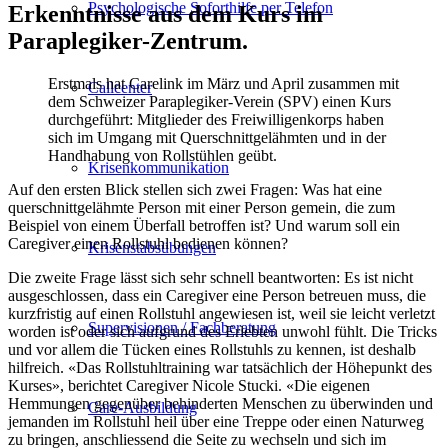
Psychologische Soforthilfe per Telefon
Erkenntnisse aus dem Kurs im
Paraplegiker-Zentrum.
Erstmals hat Carelink im März und April zusammen mit
Callcenter
dem Schweizer Paraplegiker-Verein (SPV) einen Kurs
durchgeführt: Mitglieder des Freiwilligenkorps haben
sich im Umgang mit Querschnittgelähmten und in der
Handhabung von Rollstühlen geübt.
Krisenkommunikation
Auf den ersten Blick stellen sich zwei Fragen: Was hat eine
querschnittgelähmte Person mit einer Person gemein, die zum
Beispiel von einem Überfall betroffen ist? Und warum soll ein
Caregiver einen Rollstuhl bedienen können?
Krisenstabsübungen
Die zweite Frage lässt sich sehr schnell beantworten: Es ist nicht
ausgeschlossen, dass ein Caregiver eine Person betreuen muss, die
kurzfristig auf einen Rollstuhl angewiesen ist, weil sie leicht verletzt
Supervisionen / Fachberatung
worden ist oder sich aufgrund des Erlebten unwohl fühlt. Die Tricks
und vor allem die Tücken eines Rollstuhls zu kennen, ist deshalb
hilfreich. «Das Rollstuhltraining war tatsächlich der Höhepunkt des
Kurses», berichtet Caregiver Nicole Stucki. «Die eigenen
Hemmungen gegenüber behinderten Menschen zu überwinden und
Care-Ausbildung
jemanden im Rollstuhl heil über eine Treppe oder einen Naturweg
zu bringen, anschliessend die Seite zu wechseln und sich im