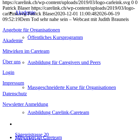
https://carelink.ch/wp-content/uploads/2019/03/logo-carleink.svg
0
0
Patrick Blaser
https://carelink.ch/wp-content/uploads/2019/03/logo-
Akademie
carleink.svg
Patrick Blaser
2020-12-01 11:00:48
2026-06-19
09:52:19
Dem Tod sehr nahe sein – Webcast mit Judith Brauneis
Angebote für Organisationen
Öffentliches Kursprogramm
Akademie
Mitwirken im Careteam
Über uns
Ausbildung für Caregivers und Peers
Login
Impressum
Massgeschneiderte Kurse für Organisationen
Datenschutz
Newsletter Anmeldung
Ausbildung Carelink-Careteam
Sägereistrasse 20
Mitwirken im Careteam