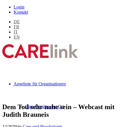
Login
Kontakt
DE
FR
IT
EN
Angebote für Organisationen
Dem Tod sehr nahe sein – Webcast mit
Care-Einsätze vor Ort
Judith Brauneis
12/2020
/
in
Care und Psychologie