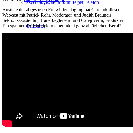
Psychologische Soforthilfe per Telefon
Anstelle der abgesagten Freiwilligentagung hat Carelink diesen
Webcast mit Patrick Rohr, Moderator, und Judith Brauneis,
Sektionsassistentin, Trauerbegleiterin und Caregiverin, produziert.
Ein spannender Einblick in einen nicht ganz alltäglichen Beruf!
Callcenter
Krisenkommunikation
Krisenstabsübungen
Supervisionen / Fachberatung
Care-Ausbildung