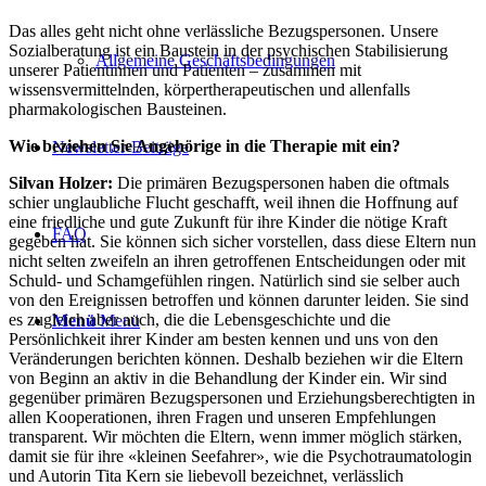
Das alles geht nicht ohne verlässliche Bezugspersonen. Unsere
Sozialberatung ist ein Baustein in der psychischen Stabilisierung
Allgemeine Geschäftsbedingungen
unserer Patientinnen und Patienten – zusammen mit
wissensvermittelnden, körpertherapeutischen und allenfalls
pharmakologischen Bausteinen.
Wie beziehen Sie Angehörige in die Therapie mit ein?
Newsletter-Beiträge
Silvan Holzer:
Die primären Bezugspersonen haben die oftmals
schier unglaubliche Flucht geschafft, weil ihnen die Hoffnung auf
eine friedliche und gute Zukunft für ihre Kinder die nötige Kraft
FAQ
gegeben hat. Sie können sich sicher vorstellen, dass diese Eltern nun
nicht selten zweifeln an ihren getroffenen Entscheidungen oder mit
Schuld- und Schamgefühlen ringen. Natürlich sind sie selber auch
von den Ereignissen betroffen und können darunter leiden. Sie sind
es zugleich aber auch, die die Lebensgeschichte und die
Menü
Menü
Persönlichkeit ihrer Kinder am besten kennen und uns von den
Veränderungen berichten können. Deshalb beziehen wir die Eltern
von Beginn an aktiv in die Behandlung der Kinder ein. Wir sind
gegenüber primären Bezugspersonen und Erziehungsberechtigten in
allen Kooperationen, ihren Fragen und unseren Empfehlungen
transparent. Wir möchten die Eltern, wenn immer möglich stärken,
damit sie für ihre «kleinen Seefahrer», wie die Psychotraumatologin
und Autorin Tita Kern sie liebevoll bezeichnet, verlässlich