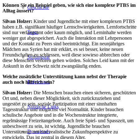
Können Sie ein Beispiel geben, wie sich eine komplexe PTBS im
Geschichte
Alltag äussert?
Silvan Holzer:
Kinder und Jugendliche mit einer komplexen PTBS
haben z.B. signifikant häufiger Lernschwierigkeiten. Lernfortschritte
Team
sind nur verlangsamt oder kaum möglich, und Lerninhalte werden
weniger gut abgespeichert. Auch die Interaktion mit Lehrpersonen
und der Kontakt zu Peers sind beeinträchtigt. Ein neunjähriges
Mädchen aus Syrien hat mir erklärt, es sei besser, keine neuen
Freundschaften zu schliessen, weil diese sowieso abbrechen oder
Stiftungsrat
diese Menschen verloren gehen würden. Solches Leid kann mit der
Ankunft in der Schweiz nicht zwangsläufig enden.
Welche zusätzliche Unterstützung kann nebst der Therapie
Referenzen
auch noch hilfreich sein?
Silvan Holzer:
Die Menschen brauchen einen sicheren, geschützten
Ort und, neben dieser Möglichkeit, sich zurückzuziehen und
ungestört zu sein, soziale Partizipation mit einer sinnhaften
Nützliche Links
Tagesstruktur und möglichst viel Normalität. Kinder brauchen
schulische Angebote und in die Wochenstruktur integrierte,
regelmässige Freizeitangebote. Auch freie Spiel- und Spasszeit, um
unbeschwert zu sein, ist wichtig. Jugendliche brauchen
Downloads
Unterstützung, um eine realistische Zukunftsperspektive zu
entwickeln. Das ist zentral in diesem Alter.