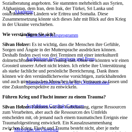
Sozialberatung angeboten. Sie stammten mehrheitlich aus Syrien,
Afghanistan, dem Iran, dem Irak, der Türkei, Sri Lanka und
Akademie
ostafrikanischen Ländern wie Eritrea und Somalia. Diese
Zusammensetzung könnte sich dieses Jahr mit Blick auf den Krieg
in der Ukraine verschieben.
Wie verständigen Sie sich?
Öffentliches Kursprogramm
Silvan Holzer:
Es ist wichtig, dass die Menschen ihre Gefühle,
Sorgen und Ängste in der Muttersprache ausdrücken können.
Deshalb finden zwei von drei Terminen mit einer interkulturell
Ausbildung für Caregivers und Peers
dolmetschenden Person im Trialog statt. Ohne sie könnten wir einen
Grossteil unserer Arbeit nicht leisten. Ich erlebe ihre Unterstützung
als starke fachliche und persönliche Bereicherung. Dank ihnen
können wir den verständlicherweise vorsichtigen, zurückhaltenden
und auch misstrauischen Menschen helfen, Vertrauen zu fassen und
Massgeschneiderte Kurse für Organisationen
eine Zukunftsperspektive zu entwickeln.
Führen Krieg und Flucht immer zu einem Trauma?
Ausbildung Carelink-Careteam
Silvan Holzer:
Faktoren wie die Vorbelastung, eigene Ressourcen
zum Verarbeiten, aber auch die Ressourcen des Umfelds
entscheiden mit, ob jemand nach einem traumatischen Ereignis eine
Traumafolgestörung entwickelt. Ein Kausalzusammenhang
zwischen Krieg, Flucht und Trauma besteht nicht, aber je mehr
Mitwirken im Careteam