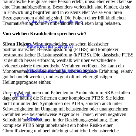
traumatische Ereignisse eine Person erlebt, umso eher entwickelt sie
eine Traumafolgestörung. Besonders verletzlich sind Kinder, da sie
in Entwicklung begriffen und in existenzieller Weise von ihren
Bezugspersonen abhängig sind. Die Folgen einer frühkindlichen
Ablauf der Grundausbildung
Traumatisierung können unbehandelt ein Leben lang belasten.
Von welchen Krankheiten sprechen wir?
Silvan Holzer:
Wir unterscheiden zwischen klassischer
Mitwirken als Caregiver
posttraumatischer Belastungsstörung (PTBS) und komplexer
posttraumatischer Belastungsstörung (kPTBS). Die klassische PTBS
ist deutlich besser erforscht, weshalb wir über verschiedene
evidenzbasierte therapeutische Verfahren verfügen. So kann ein
Mitwirken als Not­fallpsychologe/-in
Monotrauma, also eine einmalige, überwältigende Erfahrung, relativ
gut behandelt werden, und es geht oft mit einer günstigen
Heilungsprognose einher.
Unsere Patientinnen und Patienten im Ambulatorium SRK erfüllen
Über uns
dagegen häufig die Kriterien einer komplexen PTBS: Sie leiden
nicht nur unter den Symptomen der PTBS, sondern auch unter
Schwierigkeiten im Umgang mit belastenden oder unangenehmen
Gefühlen wie beispielsweise Ärger oder Trauer, einem negativen
Mission
Selbstbild und Problemen in der Beziehungsgestaltung. Eine
komplexe PTBS birgt unbehandelt ein hohes Risiko einer
Chronifizierung und beeinträchtigt sämtliche Lebensbereiche.