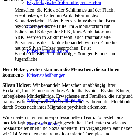
Psychologische Soforthilfe per Telefon
Menschen, die Krieg oder Schlimmes auf der Flucht
erlebt haben, erhalten im Ambulatorium des
Schweizerischen Roten Kreuzes in Wabern bei Bern
psychotherapeutische Hilfe. Im Ambulatorium für
Callcenter
Folter- und Kriegsopfer SRK, kurz Ambulatorium
SRK, werden in Zukunft wohl auch traumatisierte
Personen aus der Ukraine behandelt werden. Carelink
hat mit Silvan Holzer gesprochen. Er ist
Krisenkommunikation
Fachbereichsleiter Traumafolgestörungen Kinder und
Jugendliche.
Herr Holzer, woher stammen die Menschen, die zu Ihnen
kommen?
Krisenstabsübungen
Silvan Holzer:
Wir behandeln Menschen unabhängig ihrer
Herkunft, ihrer Ethnie oder ihres Aufenthaltsstatus. Es sind Kinder,
unbegleitete Minderjährige, Erwachsene und Familien, die aufgrund
Supervisionen / Fachberatung
traumatischer Ereignisse im Herkunftsland, während der Flucht oder
durch Stress nach ihrer Migration psychisch erkranken.
Wir arbeiten in einem interprofessionellen Team. Es besteht aus
medizinisch und psychologisch geschulten Fachleuten sowie aus
Care-Ausbildung
Sozialarbeiterinnen und Sozialarbeitern. Im vergangenen Jahr haben
wir 214 Menschen eine traumafokussierte Therapie- und