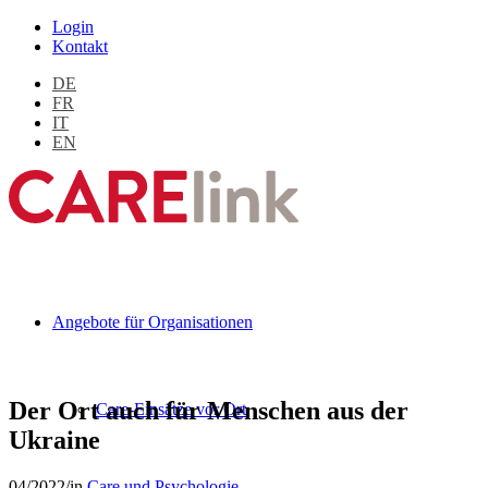
Login
Kontakt
DE
FR
IT
EN
Angebote für Organisationen
Der Ort auch für Menschen aus der
Care-Einsätze vor Ort
Ukraine
04/2022
/
in
Care und Psychologie