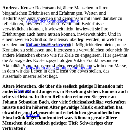
Andreas Kruse:
Bedeutsam ist, ältere Menschen in ihren
biografischen Erlebnissen und Erfahrungen, Werten und
Bedürfnissen anzusprechen und gemeinsam mit ihnen darüber zu
Ablauf der Grundausbildung
reflektieren, inwieweit sie diese Werte und Bedürfnisse
verwirklichen können, inwieweit nicht, inwieweit sie ihre
Erfahrungen auch heute nutzen können, inwieweit nicht. Und in
einem zweiten Schritt sollte intensiv überlegt werden, in welchen
Mitwirken als Caregiver
sozialen und kulturellen Bereichen sich Möglichkeiten bieten, neue
Kontakte zu schliessen und Interessen zu verwirklichen oder sich für
andere Menschen ebenso wie für Ziele zu engagieren. Hier gewinnt
die Aussage des Existenzpsychologen Viktor Frankl besondere
Aktualität: Sinn in unserem Leben verwirklichen wir in dem Masse,
Mitwirken als Not­fallpsychologe/-in
in dem wir das Leben in den Dienst von etwas stellen, das
ausserhalb unserer selbst liegt.
Ältere Menschen, die über die seelisch geistige Dimension mit
Über uns
anderen, etwa mit Jüngeren, in Beziehung stehen, können auch
sehr viel leisten. In Ihren Referaten erinnern Sie gerne an
Johann Sebastian Bach, der viele Schicksalsschläge verkraften
musste und im höheren Alter gewaltige Musik erschaffen hat,
obwohl er am Lebensende mit erheblichen gesundheitlichen
Mission
Einschränkungen konfrontiert war. Können gerade ältere
Menschen dank seelisch geistiger Tiefe Schwieriges eher
verkraften?