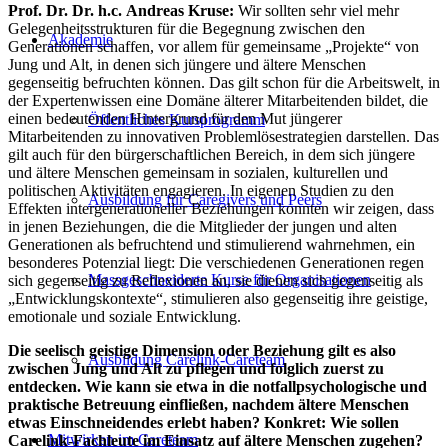
Prof. Dr. Dr. h.c.
Andreas Kruse:
Wir sollten sehr viel mehr
Gelegenheitsstrukturen für die Begegnung zwischen den
Akademie
Generationen schaffen, vor allem für gemeinsame „Projekte“ von
Jung und Alt, in denen sich jüngere und ältere Menschen
gegenseitig befruchten können. Das gilt schon für die Arbeitswelt, in
der Expertenwissen eine Domäne älterer Mitarbeitenden bildet, die
einen bedeutenden Hintergrund für den Mut jüngerer
Öffentliches Kursprogramm
Mitarbeitenden zu innovativen Problemlösestrategien darstellen. Das
gilt auch für den bürgerschaftlichen Bereich, in dem sich jüngere
und ältere Menschen gemeinsam in sozialen, kulturellen und
politischen Aktivitäten engagieren. In eigenen Studien zu den
Ausbildung für Caregivers und Peers
Effekten intergenerationeller Beziehungen konnten wir zeigen, dass
in jenen Beziehungen, die die Mitglieder der jungen und alten
Generationen als befruchtend und stimulierend wahrnehmen, ein
besonderes Potenzial liegt: Die verschiedenen Generationen regen
Massgeschneiderte Kurse für Organisationen
sich gegenseitig zu Reflexionen an, sie dienen sich gegenseitig als
„Entwicklungskontexte“, stimulieren also gegenseitig ihre geistige,
emotionale und soziale Entwicklung.
Die seelisch geistige Dimension oder Beziehung gilt es also
Ausbildung Carelink-Careteam
zwischen Jung und Alt zu pflegen und folglich zuerst zu
entdecken. Wie kann sie etwa in die notfallpsychologische und
praktische Betreuung einfließen, nachdem ältere Menschen
etwas Einschneidendes erlebt haben? Konkret: Wie sollen
Mitwirken im Careteam
Carelink-Fachleute im Einsatz auf ältere Menschen zugehen?