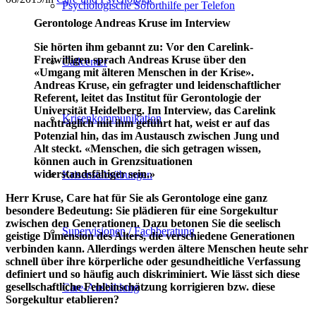
Psychologische Soforthilfe per Telefon
Gerontologe Andreas Kruse im Interview
Sie hörten ihm gebannt zu: Vor den Carelink-
Freiwilligen sprach Andreas Kruse über den
Callcenter
«Umgang mit älteren Menschen in der Krise».
Andreas Kruse, ein gefragter und leidenschaftlicher
Referent, leitet das Institut für Gerontologie der
Universität Heidelberg. Im Interview, das Carelink
Krisenkommunikation
nachträglich mit ihm geführt hat, weist er auf das
Potenzial hin, das im Austausch zwischen Jung und
Alt steckt. «Menschen, die sich getragen wissen,
können auch in Grenzsituationen
widerstandsfähiger sein.»
Krisenstabsübungen
Herr Kruse, Care hat für Sie als Gerontologe eine ganz
besondere Bedeutung: Sie plädieren für eine Sorgekultur
zwischen den Generationen. Dazu betonen Sie die seelisch
Supervisionen / Fachberatung
geistige Dimension des Alters, die verschiedene Generationen
verbinden kann. Allerdings werden ältere Menschen heute sehr
schnell über ihre körperliche oder gesundheitliche Verfassung
definiert und so häufig auch diskriminiert. Wie lässt sich diese
gesellschaftliche Fehleinschätzung korrigieren bzw. diese
Care-Ausbildung
Sorgekultur etablieren?