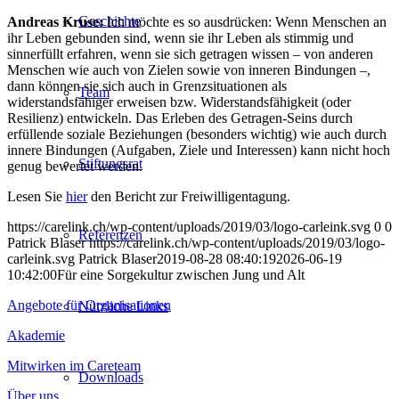
Geschichte
Andreas Kruse:
Ich möchte es so ausdrücken: Wenn Menschen an
ihr Leben gebunden sind, wenn sie ihr Leben als stimmig und
sinnerfüllt erfahren, wenn sie sich getragen wissen – von anderen
Menschen wie auch von Zielen sowie von inneren Bindungen –,
dann können sie sich auch in Grenzsituationen als
Team
widerstandsfähiger erweisen bzw. Widerstandsfähigkeit (oder
Resilienz) entwickeln. Das Erleben des Getragen-Seins durch
erfüllende soziale Beziehungen (besonders wichtig) wie auch durch
innere Bindungen (Aufgaben, Ziele und Interessen) kann nicht hoch
Stiftungsrat
genug bewertet werden.
Lesen Sie
hier
den Bericht zur Freiwilligentagung.
https://carelink.ch/wp-content/uploads/2019/03/logo-carleink.svg
0
0
Referenzen
Patrick Blaser
https://carelink.ch/wp-content/uploads/2019/03/logo-
carleink.svg
Patrick Blaser
2019-08-28 08:40:19
2026-06-19
10:42:00
Für eine Sorgekultur zwischen Jung und Alt
Angebote für Organisationen
Nützliche Links
Akademie
Mitwirken im Careteam
Downloads
Über uns