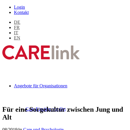
Login
Kontakt
DE
FR
IT
EN
Angebote für Organisationen
Für eine Sorgekultur zwischen Jung und
Care-Einsätze vor Ort
Alt
08/2019
/
in
Care und Psychologie