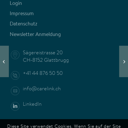
Login
Impressum
Datenschutz
Newsletter Anmeldung
Sägereistrasse 20
Wa
CH-8152 Glattbrugg
Fachtagung 2020 findet nicht statt
De
+41 44 876 50 50
info@carelink.ch
LinkedIn
Diese Site verwendet Cookies. Wenn Sie auf der Site