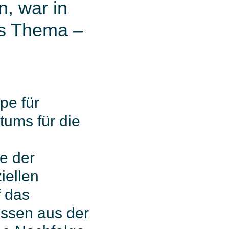
n, war in
as Thema –
pe für
ums für die
e der
iellen
f das
nissen aus der