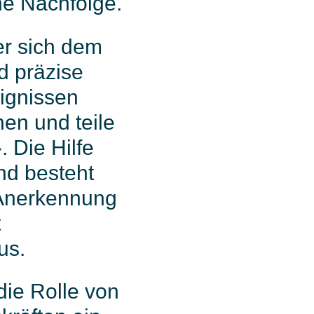
ne Nachfolge.
er sich dem
d präzise
eignissen
hen und teile
 Die Hilfe
nd besteht
e Anerkennung
t
us.
die Rolle von