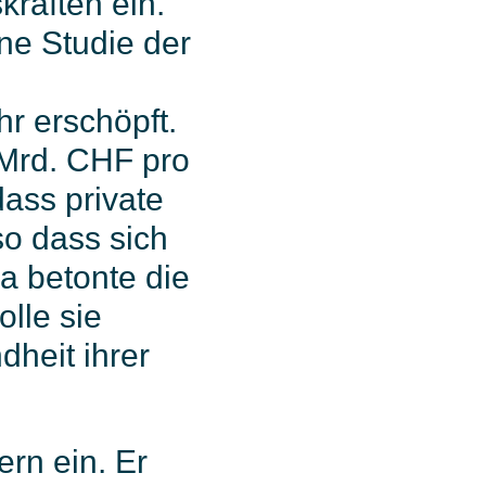
räften ein.
ne Studie der
r erschöpft.
 Mrd. CHF pro
dass private
so dass sich
a betonte die
lle sie
heit ihrer
ern ein. Er