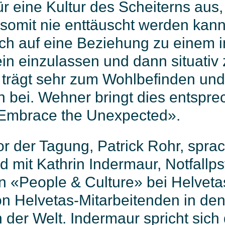
für eine Kultur des Scheiterns aus,
 somit nie enttäuscht werden kann
 sich auf eine Beziehung zu einem in
n einzulassen und dann situativ 
 trägt sehr zum Wohlbefinden und 
 bei. Wehner bringt dies entspre
«Embrace the Unexpected».
r der Tagung, Patrick Rohr, spra
d mit Kathrin Indermaur, Notfallp
in «People & Culture» bei Helveta
n Helvetas-Mitarbeitenden in de
der Welt. Indermaur spricht sich d