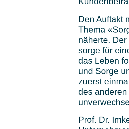
Kundenbefrag
Den Auftakt 
Thema «Sorge
näherte. Der
sorge für ein
das Leben fo
und Sorge um
zuerst einma
des anderen i
unverwechsel
Prof. Dr. Imk