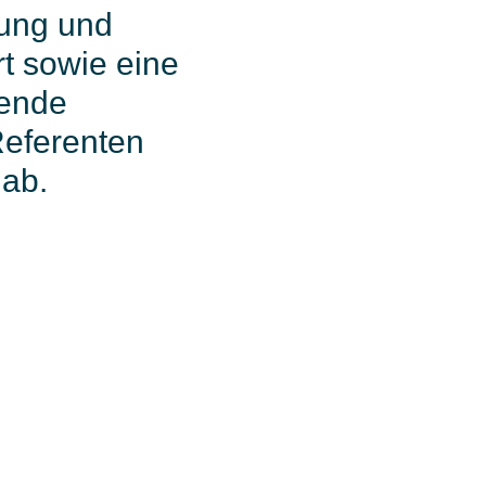
tung und
t sowie eine
sende
Referenten
 ab.