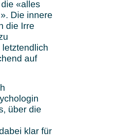
 die «alles
». Die innere
 die Irre
zu
letztendlich
chend auf
ch
sychologin
s, über die
n
abei klar für