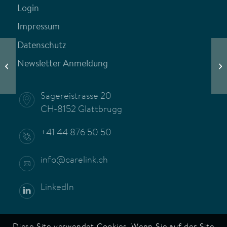
Login
Impressum
Datenschutz
Newsletter Anmeldung
Auch Helfer brauchen Helfer
Ich
Sägereistrasse 20
CH-8152 Glattbrugg
+41 44 876 50 50
info@carelink.ch
LinkedIn