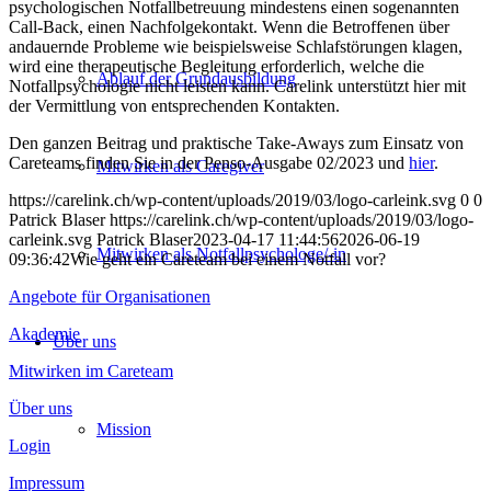
psychologischen Notfallbetreuung mindestens einen sogenannten
Call-Back, einen Nachfolgekontakt. Wenn die Betroffenen über
andauernde Probleme wie beispielsweise Schlafstörungen klagen,
wird eine therapeutische Begleitung erforderlich, welche die
Ablauf der Grundausbildung
Notfallpsychologie nicht leisten kann. Carelink unterstützt hier mit
der Vermittlung von entsprechenden Kontakten.
Den ganzen Beitrag und praktische Take-Aways zum Einsatz von
Careteams finden Sie in der Penso-Ausgabe 02/2023 und
hier
.
Mitwirken als Caregiver
https://carelink.ch/wp-content/uploads/2019/03/logo-carleink.svg
0
0
Patrick Blaser
https://carelink.ch/wp-content/uploads/2019/03/logo-
carleink.svg
Patrick Blaser
2023-04-17 11:44:56
2026-06-19
Mitwirken als Not­fallpsychologe/-in
09:36:42
Wie geht ein Careteam bei einem Notfall vor?
Angebote für Organisationen
Akademie
Über uns
Mitwirken im Careteam
Über uns
Mission
Login
Impressum