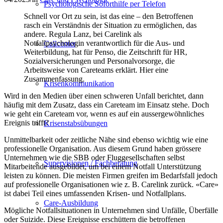
Psychologische Soforthilfe per Telefon
Schnell vor Ort zu sein, ist das eine – den Betroffenen
rasch ein Verständnis der Situation zu ermöglichen, das
andere. Regula Lanz, bei Carelink als
Notfallpsychologin verantwortlich für die Aus- und
Callcenter
Weiterbildung, hat für Penso, die Zeitschrift für HR,
Sozialversicherungen und Personalvorsorge, die
Arbeitsweise von Careteams erklärt. Hier eine
Zusammenfassung.
Krisenkommunikation
Wird in den Medien über einen schweren Unfall berichtet, dann
häufig mit dem Zusatz, dass ein Careteam im Einsatz stehe. Doch
wie geht ein Careteam vor, wenn es auf ein aussergewöhnliches
Ereignis trifft?
Krisenstabsübungen
Unmittelbarkeit oder zeitliche Nähe sind ebenso wichtig wie eine
professionelle Organisation. Aus diesem Grund haben grössere
Unternehmen wie die SBB oder Fluggesellschaften selbst
Supervisionen / Fachberatung
Mitarbeitende ausgebildet, um bei einem Notfall Unterstützung
leisten zu können. Die meisten Firmen greifen im Bedarfsfall jedoch
auf professionelle Organisationen wie z. B. Carelink zurück. «Care»
ist dabei Teil eines umfassenden Krisen- und Notfallplans.
Care-Ausbildung
Mögliche Notfallsituationen in Unternehmen sind Unfälle, Überfälle
oder Suizide. Diese Ereignisse erschüttern die betroffenen