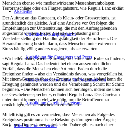
Menschen ebenso wie medienwirksame Massenkarambolagen,
Terroranschläge oder ein Flugzeugabsturz, wie Regula Lanz erklärt.
Akademie
Der Auftrag an das Careteam, ob Klein- oder Grossereignis, ist
grundsätzlich der gleiche. Auf eine Analyse vor Ort folgen die
Empfehlungen zur Unterstützung, die mit den Auftraggebenden
abgestimmt werden. Erstes Ziel ist die Entlastung und
Öffentliches Kursprogramm
Wiederherstellung der Handlungsfähigkeit der Betroffenen. Die
Herausforderung besteht darin, dass Menschen unter extremem
Stress häufig völlig anders reagieren, als sie erwarten.
Ausbildung für Caregivers und Peers
«Wir helfen dabei, wieder Struktur, Sicherheit und Ruhe zu finden»,
sagt Regula Lanz. Das bedeutet bei einem ausserordentlichen
Vorfall, dass die Menschen eine Art roten Faden durch die
Ereignisse finden – also ein Verständnis davon, was vorgefallen ist.
Mit einem Gespräch über das Ereignis und dessen Ablauf kann die
Massgeschneiderte Kurse für Organisationen
Erregung gemindert werden und die Verarbeitung Schritt für Schritt
beginnen. «Die Menschen können sich beruhigen, indem sie über
das Geschehene sprechen», erläutert Regula Lanz. Das Careteam
unternimmt immer so viel wie nötig, um die Betroffenen zu
Ausbildung Carelink-Careteam
ermächtigen, selbst entscheiden zu können.
Mittelfristig gilt es zu vermeiden, dass Menschen als Folge des
Ereignisses posttraumatische Belastungsstörungen oder Ängste,
Sucht und Depressionen entwickeln. Daher gibt es nach einer
Mitwirken im Careteam