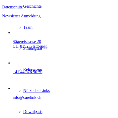
Geschichte
Datenschutz
Newsletter Anmeldung
Team
Sägereistrasse 20
CH-8152 Glattbrugg
Stiftungsrat
Referenzen
+41 44 876 50 50
Nützliche Links
info@carelink.ch
Downloads