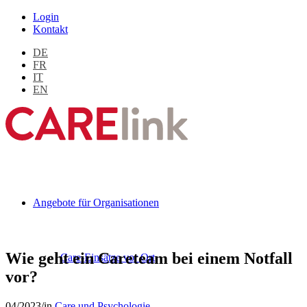
Login
Kontakt
DE
FR
IT
EN
Angebote für Organisationen
Wie geht ein Careteam bei einem Notfall
Care-Einsätze vor Ort
vor?
04/2023
/
in
Care und Psychologie