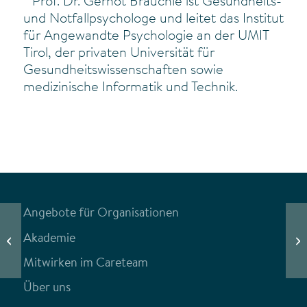
* Prof. Dr. Gernot Brauchle ist Gesundheits-
und Notfallpsychologe und leitet das Institut
für Angewandte Psychologie an der UMIT
Tirol, der privaten Universität für
Gesundheitswissenschaften sowie
medizinische Informatik und Technik.
Angebote für Organisationen
Tr
Akademie
Wenn Sprache und Kultur fremd sind
Hi
Mitwirken im Careteam
Über uns