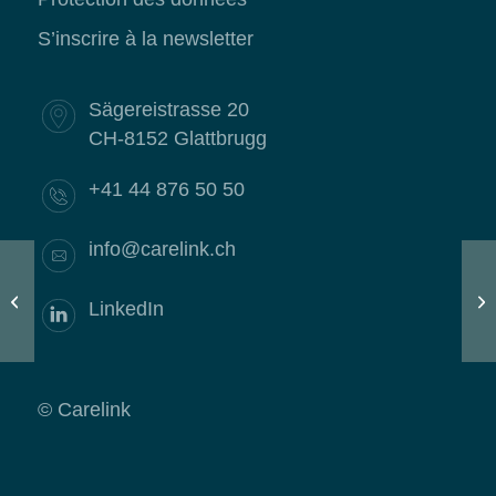
S’inscrire à la newsletter
Sägereistrasse 20
CH-8152 Glattbrugg
+41 44 876 50 50
info@carelink.ch
Ca
News
or
LinkedIn
de 
© Carelink