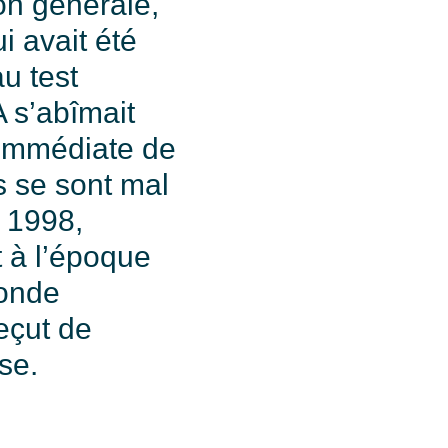
ion générale,
i avait été
u test
 s’abîmait
 immédiate de
s se sont mal
 1998,
t à l’époque
fonde
reçut de
se.