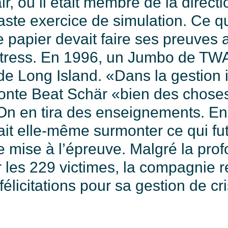
r, où il était membre de la direct
vaste exercice de simulation. Ce qu
e papier devait faire ses preuves a
stress. En 1996, un Jumbo de TWA
de Long Island. «Dans la gestion
aconte Beat Schär «bien des chose
On en tira des enseignements. En
ait elle-même surmonter ce qui fu
e mise à l’épreuve. Malgré la pro
ur les 229 victimes, la compagnie 
licitations pour sa gestion de cri