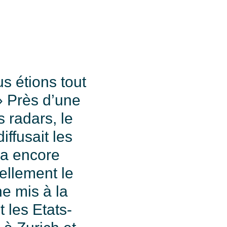
s étions tout
 Près d’une
 radars, le
ffusait les
ula encore
ellement le
e mis à la
 les Etats-