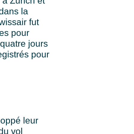
 à Zurich et
dans la
issair fut
res pour
quatre jours
egistrés pour
loppé leur
du vol