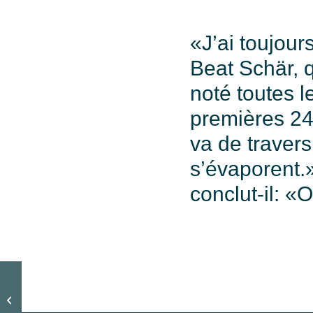
«J’ai toujour
Beat Schär, q
noté toutes 
premières 24
va de travers
s’évaporent.»
conclut-il: «
Etre prêt le moment venu