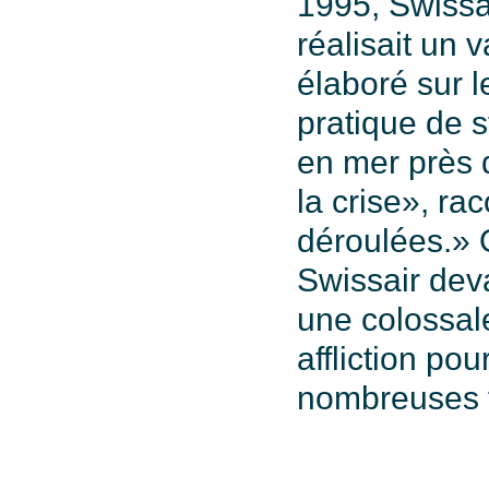
1995, Swissai
réalisait un 
élaboré sur l
pratique de 
en mer près 
la crise», r
déroulées.» 
Swissair dev
une colossal
affliction po
nombreuses fé