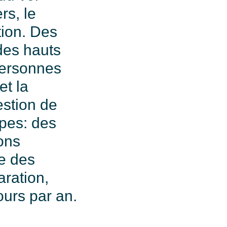
rs, le
ion. Des
 des hauts
personnes
et la
stion de
ipes: des
ions
e des
aration,
ours par an.