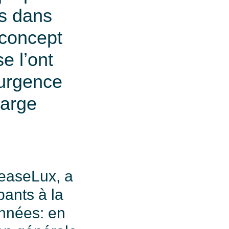
es dans
n concept
e l’ont
d’urgence
large
LeaseLux, a
ants à la
années: en