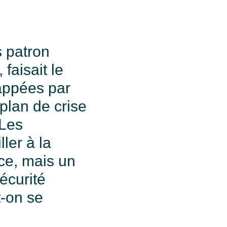
s patron
 faisait le
rappées par
plan de crise
 Les
ler à la
nce, mais un
écurité
t-on se