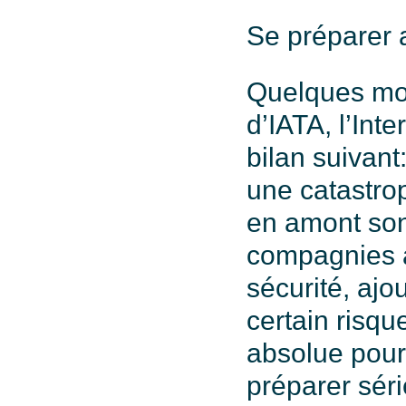
Se préparer 
Quelques mois
d’IATA, l’Inte
bilan suivant
une catastrop
en amont sont
compagnies a
sécurité, ajo
certain risqu
absolue pour 
préparer séri