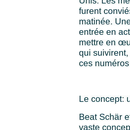
Unis. Les mé
furent convi
matinée. Une 
entrée en act
mettre en œu
qui suivirent
ces numéros 
Le concept: u
Beat Schär e
vaste concept