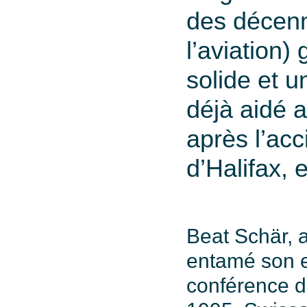
des décenn
l’aviation)
solide et u
déjà aidé a
après l’acc
d’Halifax, 
Beat Schär, a
entamé son e
conférence d