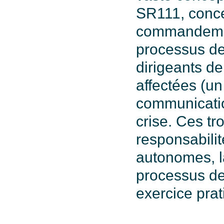
SR111, concep
commandement
processus de 
dirigeants d
affectées (un
communicatio
crise. Ces tr
responsabilit
autonomes, l
processus de 
exercice prat