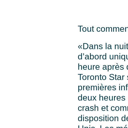
Tout commen
«Dans la nui
d’abord uni
heure après q
Toronto Star 
premières inf
deux heures a
crash et com
disposition d