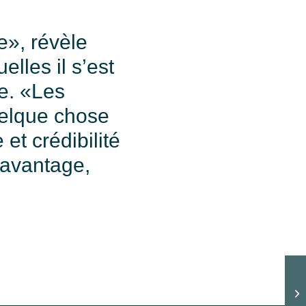
e», révèle
lles il s’est
se. «Les
uelque chose
et crédibilité
n avantage,
Vo