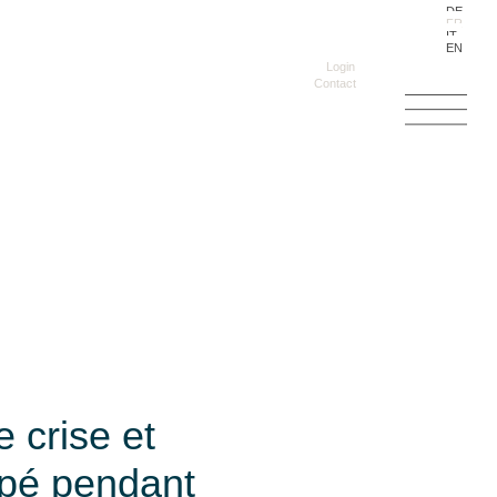
DE
FR
IT
EN
Login
Contact
 crise et
upé pendant