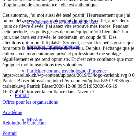
d’optimisme de circonstance : elle est authentique.
Cet automne, j’ai moi aussi été testé positif. Heureusement que j’ai
pu me débarrasser assez rapidement du virus. En effet, après deux
Déroulement de la formation de base
jours de fièvre élevée, j’ai assez vite retrouvé mes forces. Pendant
cette période, les petits gestes de mon équipe m’ont bien aidé. Un
jour, une carte est arrivée, le lendemain, un coup de fil. Des
attentions qui m’ont fait plaisir. Souvent, ce sont les petits gestes qui
Participer comme caregiver
font toute la différence. Il suffit de les voir. De plus, l’échange que je
cultive avec mon entourage privé et professionnel me soulage
régulièrement et me rend optimiste. Et c’est cette confiance que mon
équipe et moi transmettons très volontiers.
Participer comme psychologue d’urgence
https://carelink.ch/wp-content/uploads/2019/03/logo-carleink.svg
0
0
Patrick Blaser
https://carelink.ch/wp-content/uploads/2019/03/logo-
carleink.svg
Patrick Blaser
2020-12-08 09:51:05
2026-06-19
16:37:49
Où trouver la confiance dans l’avenir ?
Portrait
Offres pour les organisations
Académie
Mission
Rejoindre le Careteam
Portrait