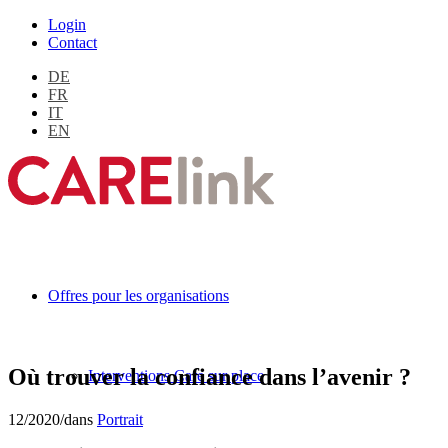
Login
Contact
DE
FR
IT
EN
Offres pour les organisations
Où trouver la confiance dans l’avenir ?
Interventions Care sur place
12/2020
/
dans
Portrait