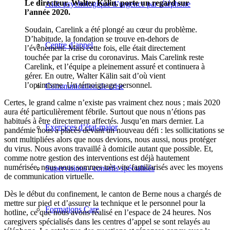
Le directeur, Walter Kälin, porte un regard sur
Aide psychologique d’urgence par téléphone
l’année 2020.
Soudain, Carelink a été plongé au cœur du problème.
D’habitude, la fondation se trouve en-dehors de
Centre d’appel
l’évènement. Mais cette fois, elle était directement
touchée par la crise du coronavirus. Mais Carelink reste
Carelink, et l’équipe a pleinement assuré et continuera à
gérer. En outre, Walter Kälin sait d’où vient
l’optimisme. Un témoignage personnel.
Communication de crise
Certes, le grand calme n’existe pas vraiment chez nous ; mais 2020
aura été particulièrement fébrile. Surtout que nous n’étions pas
habitués à être directement affectés. Jusqu’en mars dernier. La
Exercices d’état-major
pandémie nous a placés devant un nouveau défi : les sollicitations se
sont multipliées alors que nous devions, nous aussi, nous protéger
du virus. Nous avons travaillé à domicile autant que possible. Et,
comme notre gestion des interventions est déjà hautement
numérisée, nous nous sommes très vite familiarisés avec les moyens
Supervisions / conseils spécialisés
de communication virtuelle.
Dès le début du confinement, le canton de Berne nous a chargés de
mettre sur pied et d’assurer la technique et le personnel pour la
Formations Care
hotline, ce que nous avons réalisé en l’espace de 24 heures. Nos
caregivers spécialisés dans les centres d’appel se sont relayés au