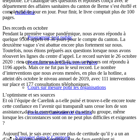
téléphone. Le catalogue des questions et réponses conçu avec le
département des affaires sanitaires du canton de Berne s’est étoffé et
complexifié de jour en jour. Pour finir, le livre comptait plus de 100
Académie
pages.
Des records en octobre
Pendant la première vague pandémique, nous avons répondu à
Programme tout public
quelque 9500 appels en 36 jours pour le compte du canton. La
deuxième vague s’est abattue encore plus fortement sur nous.
Toutefois, nous étions préparés aux questions lorsque nous avons
réouvert les lignes du centre d’appel. Le record survint le 26 octobre
2020 : rien que ce fameux lundi-là, nos caregivers ont répondu à
Formation pour Caregivers et Peers
1196 appels. Mais ce ne fut pas le seul record. Le nombre
d’interventions que nous avons menées, en plus de la hotline, a
atteint dès octobre le niveau annuel de 2019, avec 111 interventions
sur place et 177 consultations téléphoniques.
Cours sur mesure pour les organisations
L’optimisme et ses sources
Et où l’équipe de Carelink a-t-elle puisé et trouve-t-elle encore toute
cette confiance en l’avenir qui transparaît sans cesse lors de son
assistance, dans la communication et au sein du groupe, même
Formation Careteam de Carelink
lorsque les circonstances sont on ne peut plus difficiles et exigeantes
?
Aujourd’hui, je sais avec encore plus de certitude qu’il y a un an
S’engager dans le Careteam
d’où vient cette attitude positive. Pas de faux-semblant ni