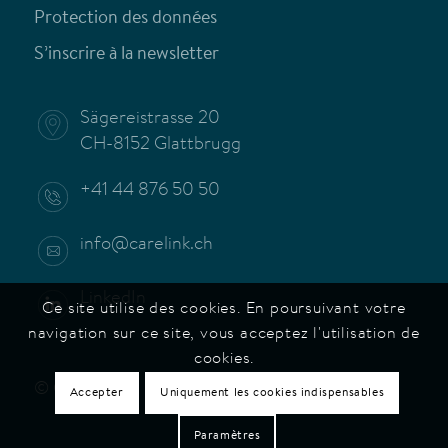
Protection des données
S’inscrire à la newsletter
Sägereistrasse 20
CH-8152 Glattbrugg
+41 44 876 50 50
info@carelink.ch
LinkedIn
Ce site utilise des cookies. En poursuivant votre
navigation sur ce site, vous acceptez l'utilisation de
cookies.
© Carelink
Accepter
Uniquement les cookies indispensables
Paramètres