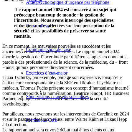
Aide psychologique d’urgence par téléphone
Le rapport annuel 2024 est consacré à un sujet qui
préoccupe beaucoup de monde : la gestion de
l’incertitude. Nous avons interrogé des spécialistes
et des personnes affectées sur leur perception de la
Centre d’appel
sécurité et les possibilités de préserver sa santé
mentale.
En ce moment, les mauvaises nouvelles se succèdent et les
Communication de crise
anciennes certitudes semblent s’effriter. Le rapport annuel 2024
aborde la gestion de l’incertitude par différents angles en donnant la
parole à des professionnels de la science, de la médecine, du « front
» ainsi qu’aux personnes directement concernées.
Exercices d’état-major
Luzia Tschirky, par exemple, partage son expérience, lorsqu’elle
était encore correspondante de la SRF en Ukraine. Psychiatre et
médecin, Thomas Fuchs présente son concept d’humanisme incarné
comme contrepoids à la numérisation. Beatrice Knopf, HR Business
Supervisions / conseils spécialisés
Partner, explique comment LLB Suisse cultive la sécurité
psychologique.
Par ailleurs, nous revenons sur les interventions de Carelink en 2024
et sur le passage de témoin réussi entre Walter Kälin et Lukas Hepp
Formations Care
à la direction.
Le rapport annuel sera envoyé début mai à nos clients et aux