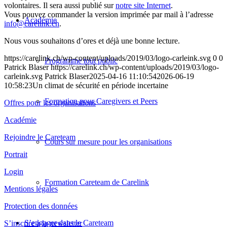
volontaires. Il sera aussi publié sur
notre site Internet
.
Vous pouvez commander la version imprimée par mail à l’adresse
Académie
info@carelink.ch
.
Nous vous souhaitons d’ores et déjà une bonne lecture.
https://carelink.ch/wp-content/uploads/2019/03/logo-carleink.svg
0
0
Programme tout public
Patrick Blaser
https://carelink.ch/wp-content/uploads/2019/03/logo-
carleink.svg
Patrick Blaser
2025-04-16 11:10:54
2026-06-19
10:58:23
Un climat de sécurité en période incertaine
Formation pour Caregivers et Peers
Offres pour les organisations
Académie
Rejoindre le Careteam
Cours sur mesure pour les organisations
Portrait
Login
Formation Careteam de Carelink
Mentions légales
Protection des données
S’engager dans le Careteam
S’inscrire à la newsletter