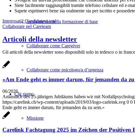
Siete facilmente raggiungibili tramite telefono cellulare ed e-mail,
Sapete esprimervi bene sia oralmente sia per iscritto e possedet
Interessati? Candidatevi ora!
Svolgimento della formazione di base
Collaborare nel Careteam
Articoli della newsletter
Collaborare come Caregiver
Gli articoli della newsletter sono disponibili solo in tedesco o in franc
Collaborare come psicologo/a d’urgenza
«Am Ende geht es immer darum, für jemanden da zu 
06/2026
Chi siamo
Anlässlich des 25-jährigen Jubiläums haben wir mit Notfallpsycholog
https://carelink.ch/wp-content/uploads/2019/03/logo-carleink.svg
0
0
Ende geht es immer darum, für jemanden da zu sein.»
Missione
Carelink Fachtagung 2025 im Zeichen der Positiven 