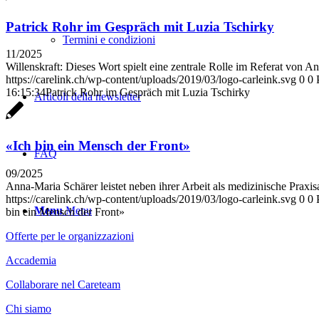
Patrick Rohr im Gespräch mit Luzia Tschirky
Termini e condizioni
11/2025
Willenskraft: Dieses Wort spielt eine zentrale Rolle im Referat von An
https://carelink.ch/wp-content/uploads/2019/03/logo-carleink.svg
0
0
16:15:34
Patrick Rohr im Gespräch mit Luzia Tschirky
Articoli della newsletter
«Ich bin ein Mensch der Front»
FAQ
09/2025
Anna-Maria Schärer leistet neben ihrer Arbeit als medizinische Praxisa
https://carelink.ch/wp-content/uploads/2019/03/logo-carleink.svg
0
0
Menu
Menu
bin ein Mensch der Front»
Offerte per le organizzazioni
Accademia
Collaborare nel Careteam
Chi siamo