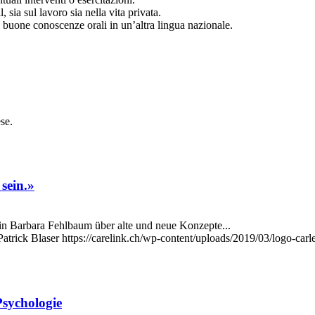
 sia sul lavoro sia nella vita privata.
e buone conoscenze orali in un’altra lingua nazionale.
ese.
sein.»
in Barbara Fehlbaum über alte und neue Konzepte...
Patrick Blaser
https://carelink.ch/wp-content/uploads/2019/03/logo-carl
Psychologie