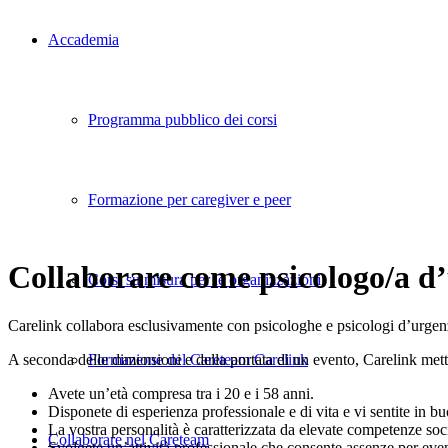
Accademia
Programma pubblico dei corsi
Formazione per caregiver e peer
Collaborare come psicologo/a d
Corsi su misura per le organizzazioni
Carelink collabora esclusivamente con psicologhe e psicologi d’urgen
Formazione del Careteam Carelink
A seconda delle dimensioni e della portata di un evento, Carelink mette 
Avete un’età compresa tra i 20 e i 58 anni.
Disponete di esperienza professionale e di vita e vi sentite in b
La vostra personalità è caratterizzata da elevate competenze soci
Collaborare nel Careteam
Svolgete un’attività professionale che consente assenze per event