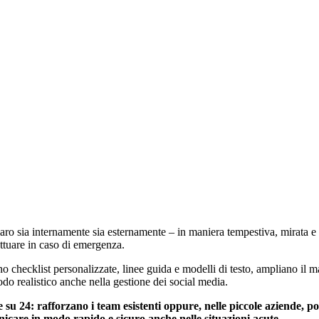
ro sia internamente sia esternamente – in maniera tempestiva, mirata e 
ttuare in caso di emergenza.
ano checklist personalizzate, linee guida e modelli di testo, ampliano il m
do realistico anche nella gestione dei social media.
ore su 24: rafforzano i team esistenti oppure, nelle piccole aziende
nicare in modo rapido e sicuro anche nelle situazioni acute.