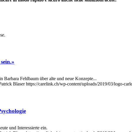
ese.
sein.»
in Barbara Fehlbaum über alte und neue Konzepte...
Patrick Blaser
https://carelink.ch/wp-content/uploads/2019/03/logo-carl
Psychologie
te und Interessierte ein.