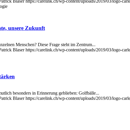
Patrick Blaser
https://carelink.ch/wp-content/uploads/2019/03/logo-carl
ogie
te, unsere Zukunft
inzelnen Menschen? Diese Frage steht im Zentrum...
Patrick Blaser
https://carelink.ch/wp-content/uploads/2019/03/logo-carl
tärken
tlich besonders in Erinnerung geblieben: Golfbälle...
Patrick Blaser
https://carelink.ch/wp-content/uploads/2019/03/logo-carl