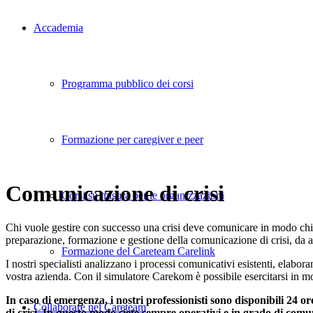
Accademia
Programma pubblico dei corsi
Formazione per caregiver e peer
Comunicazione di crisi
Corsi su misura per le organizzazioni
Chi vuole gestire con successo una crisi deve comunicare in modo chia
preparazione, formazione e gestione della comunicazione di crisi, da a
Formazione del Careteam Carelink
I nostri specialisti analizzano i processi comunicativi esistenti, elabor
vostra azienda. Con il simulatore Carekom è possibile esercitarsi in mo
In caso di emergenza, i nostri professionisti sono disponibili 24 
Collaborare nel Careteam
di crisi. In questo modo siete sempre operativi e in grado di comu