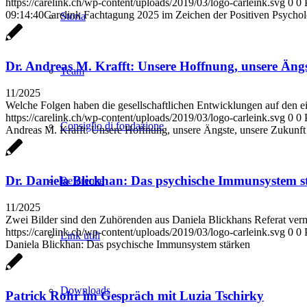
https://carelink.ch/wp-content/uploads/2019/03/logo-carleink.svg
0
0
09:14:40
Carelink Fachtagung 2025 im Zeichen der Positiven Psychol
Storia
Dr. Andreas M. Krafft: Unsere Hoffnung, unsere Ängs
Team
11/2025
Welche Folgen haben die gesellschaftlichen Entwicklungen auf den e
https://carelink.ch/wp-content/uploads/2019/03/logo-carleink.svg
0
0
Consiglio di fondazione
Andreas M. Krafft: Unsere Hoffnung, unsere Ängste, unsere Zukunft
Dr. Daniela Blickhan: Das psychische Immunsystem s
Referenze
11/2025
Zwei Bilder sind den Zuhörenden aus Daniela Blickhans Referat vermu
https://carelink.ch/wp-content/uploads/2019/03/logo-carleink.svg
0
0
Link utili
Daniela Blickhan: Das psychische Immunsystem stärken
Downloads
Patrick Rohr im Gespräch mit Luzia Tschirky