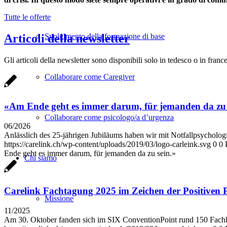
Tutte le offerte
Svolgimento della formazione di base
Articoli della newsletter
Gli articoli della newsletter sono disponibili solo in tedesco o in franc
Collaborare come Caregiver
«Am Ende geht es immer darum, für jemanden da zu 
Collaborare come psicologo/a d’urgenza
06/2026
Anlässlich des 25-jährigen Jubiläums haben wir mit Notfallpsycholog
https://carelink.ch/wp-content/uploads/2019/03/logo-carleink.svg
0
0
Ende geht es immer darum, für jemanden da zu sein.»
Chi siamo
Carelink Fachtagung 2025 im Zeichen der Positiven 
Missione
11/2025
Am 30. Oktober fanden sich im SIX ConventionPoint rund 150 Fachleu