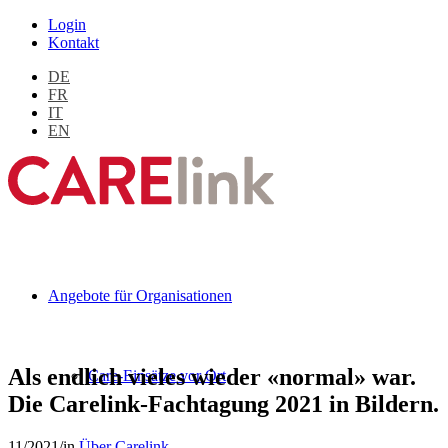
Login
Kontakt
DE
FR
IT
EN
Angebote für Organisationen
Als endlich vieles wieder «normal» war.
Care-Einsätze vor Ort
Die Carelink-Fachtagung 2021 in Bildern.
11/2021
/
in
Über Carelink