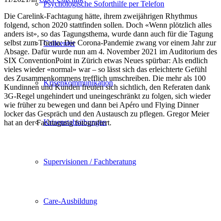
Psychologische Soforthilfe per Telefon
Die Carelink-Fachtagung hätte, ihrem zweijährigen Rhythmus
folgend, schon 2020 stattfinden sollen. Doch «Wenn plötzlich alles
anders ist», so das Tagungsthema, wurde dann auch für die Tagung
selbst zum Thema: Die Corona-Pandemie zwang vor einem Jahr zur
Callcenter
Absage. Dafür wurde nun am 4. November 2021 im Auditorium des
SIX ConventionPoint in Zürich etwas Neues spürbar: Als endlich
vieles wieder «normal» war – so lässt sich das erleichterte Gefühl
des Zusammenkommens trefflich umschreiben. Die mehr als 100
Krisenkommunikation
Kundinnen und Kunden freuten sich sichtlich, den Referaten dank
3G-Regel ungehindert und uneingeschränkt zu folgen, sich wieder
wie früher zu bewegen und dann bei Apéro und Flying Dinner
locker das Gespräch und den Austausch zu pflegen. Gregor Meier
Krisenstabsübungen
hat an der Fachtagung fotografiert.
Supervisionen / Fachberatung
Care-Ausbildung