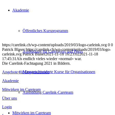
Akademie
Öffentliches Kursprogramm
https://carelink.ch/wp-content/uploads/2019/03/logo-carleink.svg
0
0
Patrick Blaser
https://carelink.ch/wp-content/uploads/2019/03/logo-
Ausbildung für Caregivers und Peers
carleink.svg
Patrick Blaser
2021-11-18 16:23:02
2021-11-18
17:45:31
Als endlich vieles wieder «normal» war.
Die Carelink-Fachtagung 2021 in Bildern.
Massgeschneiderte Kurse für Organisationen
Angebote für Organisationen
Akademie
Mitwirken im Careteam
Ausbildung Carelink-Careteam
Über uns
Login
Mitwirken im Careteam