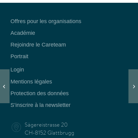
Offres pour les organisations
Académie
Rejoindre le Careteam
Portrait
Login
Mentions légales
« Le verre devrait toujours être à
Uk
moitié plein » Prof. Ulrike Ehlert au...
Sc
Protection des données
S’inscrire à la newsletter
Sägereistrasse 20
CH-8152 Glattbrugg