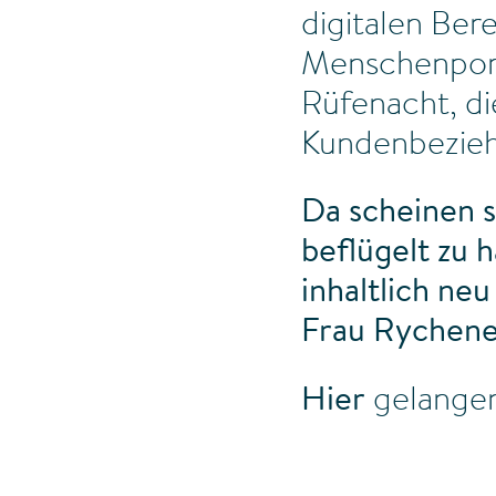
digitalen Bere
Menschenport
Rüfenacht, di
Kundenbezieh
Da scheinen s
beflügelt zu 
inhaltlich ne
Frau Rychener
Hier
gelangen 