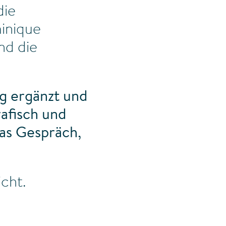
die
inique
nd die
ig ergänzt und
rafisch und
das Gespräch,
cht.