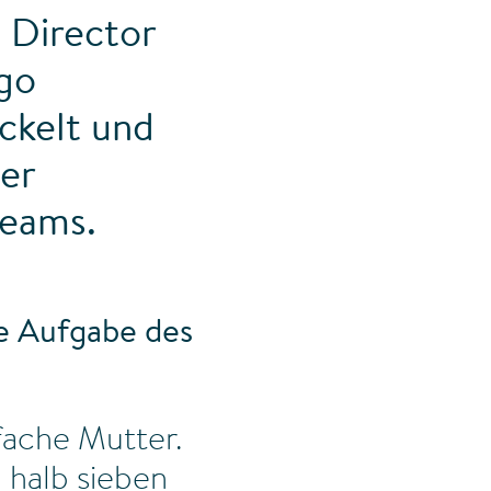
 Director
ogo
ickelt und
er
Teams.
le Aufgabe des
ifache Mutter.
 halb sieben