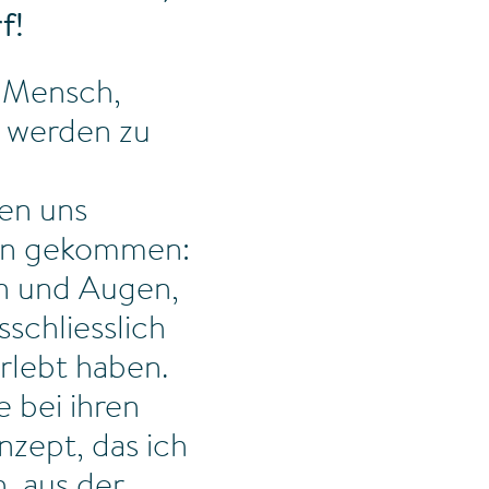
f!
n Mensch,
t werden zu
u
ben uns
deen gekommen:
n und Augen,
schliesslich
rlebt haben.
 bei ihren
nzept, das ich
, aus der