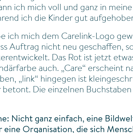
ann ich mich voll und ganz in meine
hrend ich die Kinder gut aufgehoben
be ich mich dem Carelink-Logo gew
s Auftrag nicht neu geschaffen, s
erentwickelt. Das Rot ist jetzt etw
ndärfarbe auch. „Care“ erscheint na
en, „link“ hingegen ist kleingeschr
r betont. Die einzelnen Buchstaben
he: Nicht ganz einfach, eine Bildwel
r eine Organisation, die sich Mens