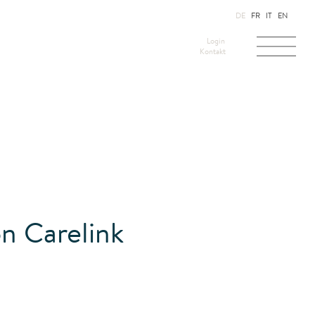
DE
FR
IT
EN
Login
Kontakt
n Carelink