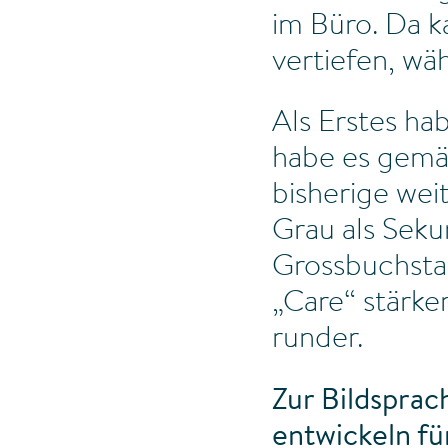
im Büro. Da k
vertiefen, wä
Als Erstes ha
habe es gemäs
bisherige weit
Grau als Seku
Grossbuchstab
„Care“ stärke
runder.
Zur Bildsprac
entwickeln fü