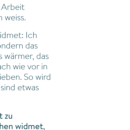
 Arbeit
 weiss.
idmet: Ich
ondern das
as wärmer, das
ch wie vor in
ieben. So wird
 sind etwas
t zu
chen widmet,