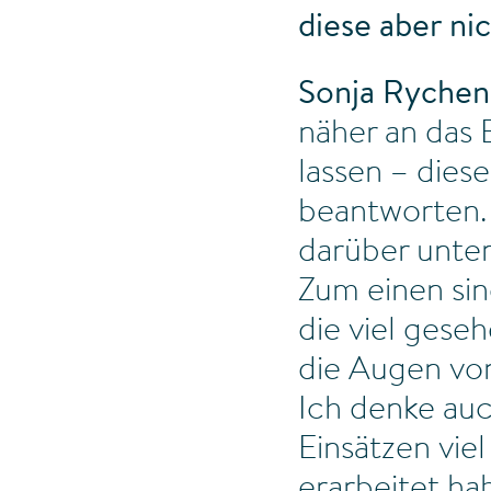
diese aber ni
Sonja Rychen
näher an das 
lassen – diese
beantworten. 
darüber unter
Zum einen si
die viel gese
die Augen vo
Ich denke auc
Einsätzen vie
erarbeitet ha