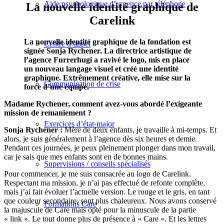
Aide psychologique d’urgence par téléphone
La nouvelle identité graphique de
Carelink
La nouvelle identité graphique de la fondation est
Centre d’appel
signée Sonja Rychener. La directrice artistique de
l’agence Furrerhugi a ravivé le logo, mis en place
un nouveau langage visuel et créé une identité
graphique. Extrêmement créative, elle mise sur la
Communication de crise
force d’une équipe.
Madame Rychener, comment avez-vous abordé l’exigeante
mission de remaniement ?
Exercices d’état-major
Sonja Rychener :
Mère de deux enfants, je travaille à mi-temps. Et
alors, je suis généralement à l’agence dès six heures et demie.
Pendant ces journées, je peux pleinement plonger dans mon travail,
car je sais que mes enfants sont en de bonnes mains.
Supervisions / conseils spécialisés
Pour commencer, je me suis consacrée au logo de Carelink.
Respectant ma mission, je n’ai pas effectué de refonte complète,
mais j’ai fait évoluer l’actuelle version. Le rouge et le gris, en tant
que couleur secondaire, sont plus chaleureux. Nous avons conservé
Formations Care
la majuscule de Care mais opté pour la minuscule de la partie
« link ». Le tout donne plus de présence à « Care ». Et les lettres