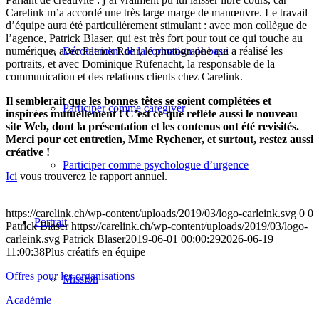
Carelink m’a accordé une très large marge de manœuvre. Le travail
d’équipe aura été particulièrement stimulant : avec mon collègue de
l’agence, Patrick Blaser, qui est très fort pour tout ce qui touche au
numérique, avec Patrick Rohr, le photographe qui a réalisé les
Déroulement de la formation de base
portraits, et avec Dominique Rüfenacht, la responsable de la
communication et des relations clients chez Carelink.
Il semblerait que les bonnes têtes se soient complétées et
Participer comme caregiver
inspirées mutuellement ! C’est ce que reflète aussi le nouveau
site Web, dont la présentation et les contenus ont été revisités.
Merci pour cet entretien, Mme Rychener, et surtout, restez aussi
créative !
Participer comme psychologue d’urgence
Ici
vous trouverez le rapport annuel.
https://carelink.ch/wp-content/uploads/2019/03/logo-carleink.svg
0
0
Portrait
Patrick Blaser
https://carelink.ch/wp-content/uploads/2019/03/logo-
carleink.svg
Patrick Blaser
2019-06-01 00:00:29
2026-06-19
11:00:38
Plus créatifs en équipe
Offres pour les organisations
Mission
Académie