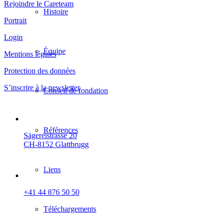
Rejoindre le Careteam
Histoire
Portrait
Login
Équipe
Mentions légales
Protection des données
S’inscrire à la newsletter
Conseil de fondation
Références
Sägereistrasse 20
CH-8152 Glattbrugg
Liens
+41 44 876 50 50
Téléchargements