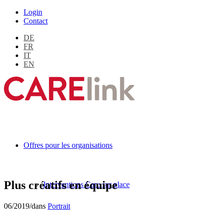
Login
Contact
DE
FR
IT
EN
Offres pour les organisations
Plus créatifs en équipe
Interventions Care sur place
06/2019
/
dans
Portrait