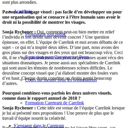
sont plus arrondies.
Académie
Passons au langage visuel : pas facile d’en développer un pour
une organisation qui se consacre à l’être humain sans avoir le
droit ni la possibilité de montrer les visages.
Sonja Rychener :
Oui, comment peut-on bien mettre en relief
Programme tout public
l’individu et son destin sans devenir concret ? Une question
épineuse, en effet. L’équipe de Carelink et moi avons débattu de ce
sujet – ce qui m’a inspiré deux idées. D’une part, nous avons des
gros plans sur des visages et des yeux qui ont beaucoup vécu. Ceci
Formation pour Caregivers et Peers
dit, il ne s’agit pas seulement des yeux de personnes ayant vécu des
situations dramatiques. Je pense aussi aux spécialistes de Carelink
qui sont aussi les témoins de nombreuses scènes difficiles. Le
deuxième concept visuel que j’ai élaboré montre des foules vues
d’en haut. Chaque destin constitue un destin parmi beaucoup
Cours sur mesure pour les organisations
d’autres.
Pourquoi combinez-vous parfois les deux univers visuels,
comme dans le rapport annuel de 2018 ?
Formation Careteam de Carelink
Sonja Rychener :
Cette idée est venue de l’équipe Carelink lorsque
je lui ai présenté mes propositions ! Une preuve de plus que le
travail d’équipe nourrit la créativité.
S’engager dans le Careteam
Parlant de créativité : j’ai vraiment pu lui laisser libre cours, car