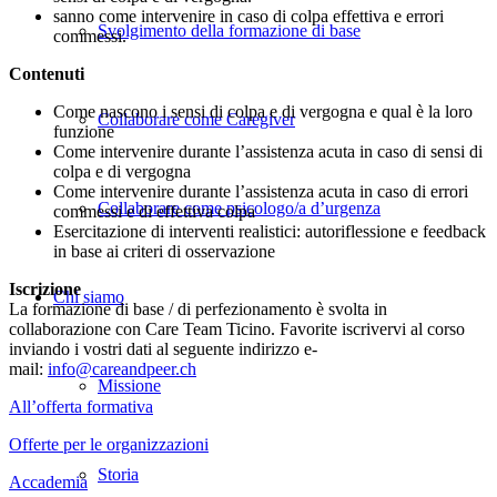
sanno come intervenire in caso di colpa effettiva e errori
Svolgimento della formazione di base
commessi.
Contenuti
Come nascono i sensi di colpa e di vergogna e qual è la loro
Collaborare come Caregiver
funzione
Come intervenire durante l’assistenza acuta in caso di sensi di
colpa e di vergogna
Come intervenire durante l’assistenza acuta in caso di errori
Collaborare come psicologo/a d’urgenza
commessi e di effettiva colpa
Esercitazione di interventi realistici: autoriflessione e feedback
in base ai criteri di osservazione
Iscrizione
Chi siamo
La formazione di base / di perfezionamento è svolta in
collaborazione con Care Team Ticino. Favorite iscrivervi al corso
inviando i vostri dati al seguente indirizzo e-
mail:
info@careandpeer.ch
Missione
All’offerta formativa
Offerte per le organizzazioni
Storia
Accademia