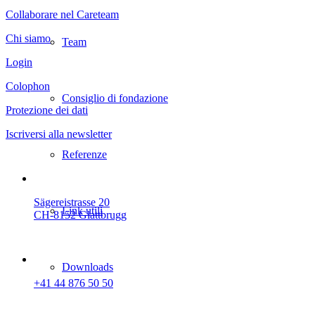
Collaborare nel Careteam
Chi siamo
Team
Login
Colophon
Consiglio di fondazione
Protezione dei dati
Iscriversi alla newsletter
Referenze
Sägereistrasse 20
Link utili
CH-8152 Glattbrugg
Downloads
+41 44 876 50 50