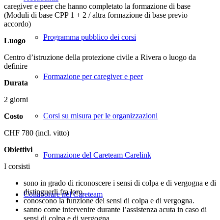
caregiver e peer che hanno completato la formazione di base
(Moduli di base CPP 1 + 2 / altra formazione di base previo
accordo)
Programma pubblico dei corsi
Luogo
Centro d’istruzione della protezione civile a Rivera o luogo da
definire
Formazione per caregiver e peer
Durata
2 giorni
Corsi su misura per le organizzazioni
Costo
CHF 780 (incl. vitto)
Obiettivi
Formazione del Careteam Carelink
I corsisti
sono in grado di riconoscere i sensi di colpa e di vergogna e di
distinguerli fra loro.
Collaborare nel Careteam
conoscono la funzione dei sensi di colpa e di vergogna.
sanno come intervenire durante l’assistenza acuta in caso di
sensi di colpa e di vergogna.