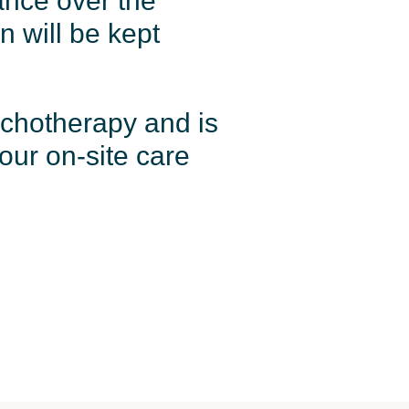
ance over the
n will be kept
sychotherapy and is
our on-site care