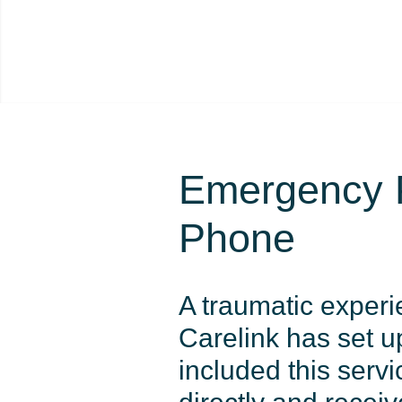
Emergency P
Phone
A traumatic experi
Carelink has set 
included this serv