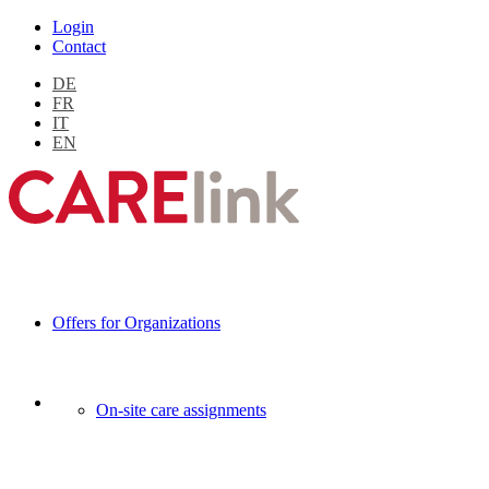
Login
Contact
DE
FR
IT
EN
Offers for Organizations
On-site care assignments