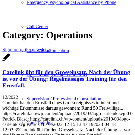
Emergency Psychological Assistance by Phone
Call Center
Category: Operations
Sign up for the newsletter
Crisis Communication
Carelink übt für den Grosseinsatz. Nach der Übung
Crisis Management Team Drills
ist vor der Übung: Regelmässiges Training für den
Ernstfall.
12/2022
Supervision / Professional Consultation
Carelink hat den Ernstfall eines Grossereignisses trainiert und
wichtige Erkenntnisse daraus gewonnen: Rund 50 Freiwillige...
https://carelink.ch/wp-content/uploads/2019/03/logo-carleink.svg
0
0
Patrick Blaser
https://carelink.ch/wp-content/uploads/2019/03/logo-
Care Training
carleink.svg
Patrick Blaser
2022-12-15 13:47:19
2023-04-18
12:03:39
Carelink übt für den Grosseinsatz. Nach der Übung ist vor