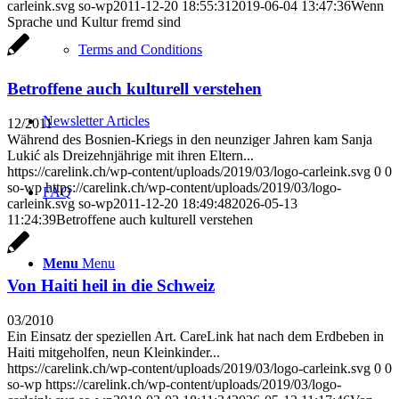
carleink.svg
so-wp
2011-12-20 18:55:31
2019-06-04 13:47:36
Wenn
Sprache und Kultur fremd sind
Terms and Conditions
Betroffene auch kulturell verstehen
Newsletter Articles
12/2011
Während des Bosnien-Kriegs in den neunziger Jahren kam Sanja
Lukić als Dreizehnjährige mit ihren Eltern...
https://carelink.ch/wp-content/uploads/2019/03/logo-carleink.svg
0
0
so-wp
https://carelink.ch/wp-content/uploads/2019/03/logo-
FAQ
carleink.svg
so-wp
2011-12-20 18:49:48
2026-05-13
11:24:39
Betroffene auch kulturell verstehen
Menu
Menu
Von Haiti heil in die Schweiz
03/2010
Ein Einsatz der speziellen Art. CareLink hat nach dem Erdbeben in
Haiti mitgeholfen, neun Kleinkinder...
https://carelink.ch/wp-content/uploads/2019/03/logo-carleink.svg
0
0
so-wp
https://carelink.ch/wp-content/uploads/2019/03/logo-