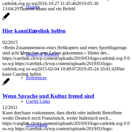
carleink.svg
so-wp
2016-10-27 11:45:46
2019-05-30
History
13:04:29
Tausend Mann und ein Befehl
Hier kann Carelink helfen
Team
02/2015
«Beim Zusammenstoss eines Helikopters und eines Sportflugzeugs
sind acht Menschen ums Leben gekommen.» Hinter der...
Board of Trustees
https://carelink.ch/wp-content/uploads/2019/03/logo-carleink.svg
0
0
so-wp
https://carelink.ch/wp-content/uploads/2019/03/logo-
carleink.svg
so-wp
2015-02-04 10:49:07
2019-05-24 10:41:42
Hier
kann Carelink helfen
References
Wenn Sprache und Kultur fremd sind
Useful Links
12/2011
Kann durchaus vorkommen, dass direkt oder indirekt Betroffene
weder Deutsch noch Französisch, weder Italienisch noch...
https://carelink.ch/wp-content/uploads/2019/03/logo-carleink.svg
0
0
Downloads
so-wp
https://carelink.ch/wp-content/uploads/2019/03/logo-