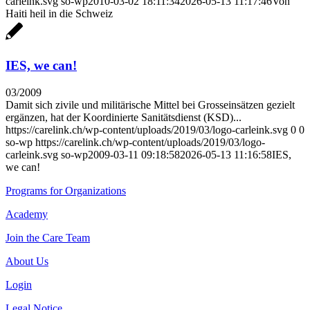
carleink.svg
so-wp
2010-03-02 18:11:34
2026-05-13 11:17:46
Von
Haiti heil in die Schweiz
IES, we can!
03/2009
Damit sich zivile und militärische Mittel bei Grosseinsätzen gezielt
ergänzen, hat der Koordinierte Sanitätsdienst (KSD)...
https://carelink.ch/wp-content/uploads/2019/03/logo-carleink.svg
0
0
so-wp
https://carelink.ch/wp-content/uploads/2019/03/logo-
carleink.svg
so-wp
2009-03-11 09:18:58
2026-05-13 11:16:58
IES,
we can!
Programs for Organizations
Academy
Join the Care Team
About Us
Login
Legal Notice