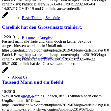
carleink.svg
Patrick Blaser
2020-05-04 14:04:12
2020-05-04
14:07:21
COVID-19 und Carelink: ausserordentlich.
Basic Training Schedule
Carelink hat den Grosseinsatz trainiert.
12/2019
Become a Caregiver
Passiert nicht alle Tage und kann doch in keiner Sekunde
ausgeschlossen werden: ein Unfall mit...
https://carelink.ch/wp-content/uploads/2019/03/logo-carleink.svg
0
0
Patrick Blaser
https://carelink.ch/wp-content/uploads/2019/03/logo-
Work as an Emergency Psychologist
carleink.svg
Patrick Blaser
2019-12-01 13:51:37
2026-06-22
09:21:06
Carelink hat den Grosseinsatz trainiert.
About Us
Tausend Mann und ein Befehl
10/2016
Was ist von einem Notruf zu halten, der 13 Stunden nach einem
Mission
Unglück eintrifft? Das...
https://carelink.ch/wp-content/uploads/2019/03/logo-carleink.svg
0
0
so-wp
https://carelink.ch/wp-content/uploads/2019/03/logo-