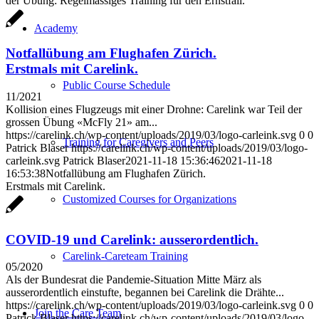
der Übung: Regelmässiges Training für den Ernstfall.
Academy
Notfallübung am Flughafen Zürich.
Erstmals mit Carelink.
Public Course Schedule
11/2021
Kollision eines Flugzeugs mit einer Drohne: Carelink war Teil der
grossen Übung «McFly 21» am...
https://carelink.ch/wp-content/uploads/2019/03/logo-carleink.svg
0
0
Training for Caregivers and Peers
Patrick Blaser
https://carelink.ch/wp-content/uploads/2019/03/logo-
carleink.svg
Patrick Blaser
2021-11-18 15:36:46
2021-11-18
16:53:38
Notfallübung am Flughafen Zürich.
Erstmals mit Carelink.
Customized Courses for Organizations
COVID-19 und Carelink: ausserordentlich.
Carelink-Careteam Training
05/2020
Als der Bundesrat die Pandemie-Situation Mitte März als
ausserordentlich einstufte, begannen bei Carelink die Drähte...
https://carelink.ch/wp-content/uploads/2019/03/logo-carleink.svg
0
0
Join the Care Team
Patrick Blaser
https://carelink.ch/wp-content/uploads/2019/03/logo-